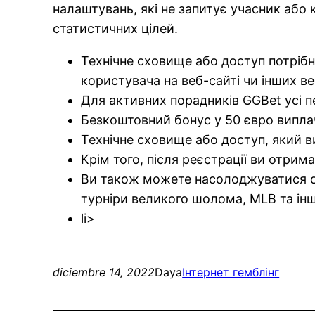
налаштувань, які не запитує учасник або
статистичних цілей.
Технічне сховище або доступ потрібн
користувача на веб-сайті чи інших в
Для активних порадників GGBet усі п
Безкоштовний бонус у 50 євро виплач
Технічне сховище або доступ, який 
Крім того, після реєстрації ви отрим
Ви також можете насолоджуватися онл
турніри великого шолома, MLB та інш
li>
diciembre 14, 2022
Daya
Інтернет гемблінг