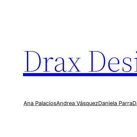
Saltar
al
contenido
Drax Des
Ana Palacios
Andrea Vásquez
Daniela Parra
D