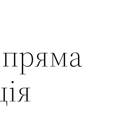
 пряма
ція