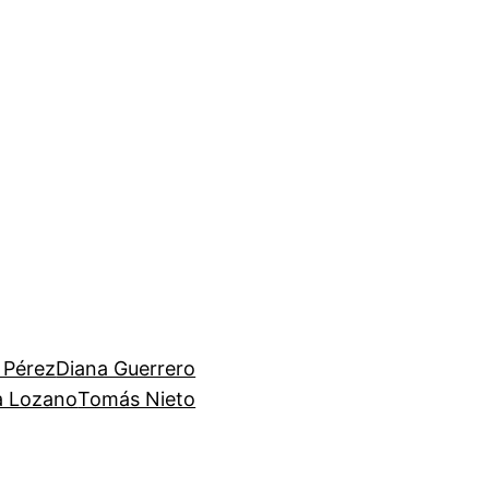
 Pérez
Diana Guerrero
ia Lozano
Tomás Nieto